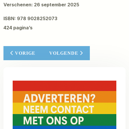
Verschenen: 26 september 2025
ISBN: 978 9028252073
424 pagina’s
VORIG ARTIKEL: 'CRUCIALE STAP VOORWA
VOLGENDE ARTIKEL: IK BEN I
VORIGE
VOLGENDE