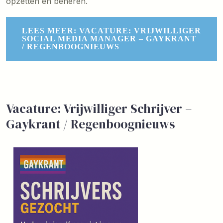
opzetten en beheren.
LEES MEER: VACATURE: VRIJWILLIGER
SOCIAL MEDIA MANAGER – GAYKRANT
/ REGENBOOGNIEUWS
Vacature: Vrijwilliger Schrijver –
Gaykrant / Regenboognieuws