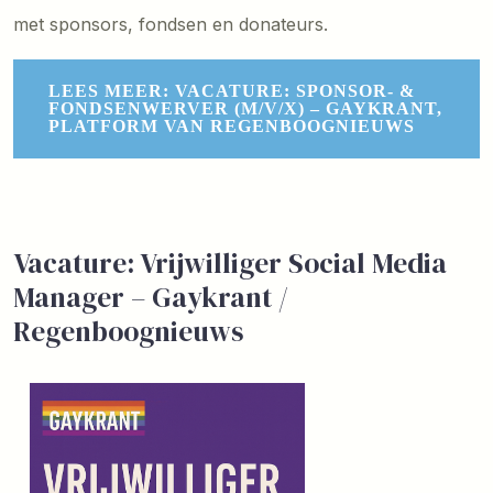
met sponsors, fondsen en donateurs.
LEES MEER: VACATURE: SPONSOR- &
FONDSENWERVER (M/V/X) – GAYKRANT,
PLATFORM VAN REGENBOOGNIEUWS
Vacature: Vrijwilliger Social Media
Manager – Gaykrant /
Regenboognieuws