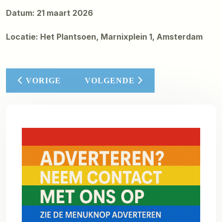
Datum: 21 maart 2026
Locatie: Het Plantsoen, Marnixplein 1, Amsterdam
VORIG ARTIKEL: BAS KOSTERS
VOLGENDE ARTIKEL: KIJKTIP
VORIGE
VOLGENDE