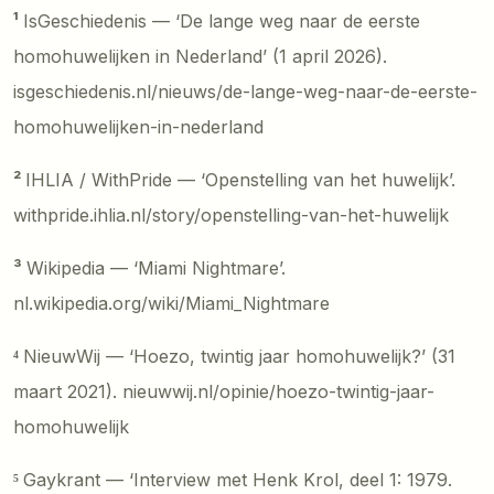
¹
IsGeschiedenis — ‘De lange weg naar de eerste
homohuwelijken in Nederland’ (1 april 2026).
isgeschiedenis.nl/nieuws/de-lange-weg-naar-de-eerste-
homohuwelijken-in-nederland
²
IHLIA / WithPride — ‘Openstelling van het huwelijk’.
withpride.ihlia.nl/story/openstelling-van-het-huwelijk
³
Wikipedia — ‘Miami Nightmare’.
nl.wikipedia.org/wiki/Miami_Nightmare
⁴
NieuwWij — ‘Hoezo, twintig jaar homohuwelijk?’ (31
maart 2021). nieuwwij.nl/opinie/hoezo-twintig-jaar-
homohuwelijk
⁵
Gaykrant — ‘Interview met Henk Krol, deel 1: 1979.