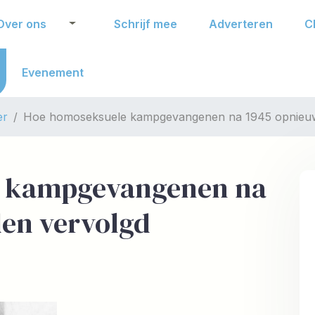
Over ons
Schrijf mee
Adverteren
C
Evenement
er
Hoe homoseksuele kampgevangenen na 1945 opnieuw
e kampgevangenen na
en vervolgd