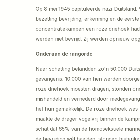
Op 8 mei 1945 capituleerde nazi-Duitsland.
bezetting bevrijding, erkenning en de eerst
concentratiekampen een roze driehoek hadde
werden niet bevrijd. Zij werden opnieuw opg
Onderaan de rangorde
Naar schatting belandden zo'n 50.000 Duit
gevangenis. 10.000 van hen werden doorge
roze driehoek moesten dragen, stonden on
mishandeld en vernederd door medegevan
het hun gemakkelijk. De roze driehoek was n
maakte de drager vogelvrij binnen de kamp
schat dat 65% van de homoseksuele mannen
de bevrijding wél haalden, stonden buitenka