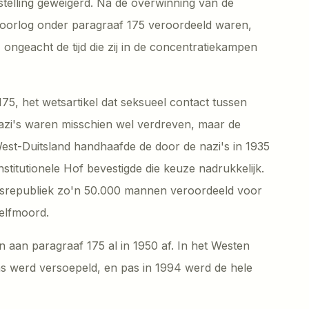
telling geweigerd. Na de overwinning van de
 oorlog onder paragraaf 175 veroordeeld waren,
 ongeacht de tijd die zij in de concentratiekampen
175, het wetsartikel dat seksueel contact tussen
nazi's waren misschien wel verdreven, maar de
est-Duitsland handhaafde de door de nazi's in 1935
titutionele Hof bevestigde die keuze nadrukkelijk.
dsrepubliek zo'n 50.000 mannen veroordeeld voor
elfmoord.
 aan paragraaf 175 al in 1950 af. In het Westen
ns werd versoepeld, en pas in 1994 werd de hele