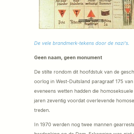
De vele brandmerk-tekens door de nazi’s.
Geen naam, geen monument
De stilte rondom dit hoofdstuk van de gesch
oorlog in West-Duitsland paragraaf 175 van
eveneens wetten hadden die homoseksuele 
jaren zeventig voordat overlevende homose
treden.
In 1970 werden nog twee mannen gearresteer
herdenking op de Dam. Erkenning was niet a