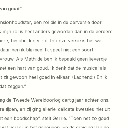
 van goud”
ensionhoudster, een rol die in de oerversie door
mijn rol is heel anders geworden dan in de eerdere
nere, bescheidener rol. In onze versie is het wat
aar ben ik blij mee! Ik speel niet een soort
vrouw. Als Mathilde ben ik bepaald geen lieverdje
met een hart van goud. Ik denk dat de musical als
t zit gewoon heel goed in elkaar. (Lachend:) En ik
dat zeggen.”
lag de Tweede Wereldoorlog dertig jaar achter ons.
ijden, en zij ging allerlei delicate kwesties niet uit
met een boodschap”, stelt Gerrie. “Toen net zo goed
og wat verser in het geheugen. En de dreiging van de