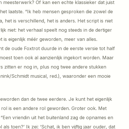
 meesterwerk? Of kan een echte klassieker dat juist
 het laatste. “Ik heb mensen gesproken die zowel de
het is verschillend, het is anders. Het script is niet
lijk niet: het verhaal speelt nog steeds in de dertiger
et is eigenlijk méér geworden, meer van alles.
nt de oude Foxtrot duurde in de eerste versie tot half
e moest toen ook al aanzienlijk ingekort worden. Maar
s zitten er nog in, plus nog twee andere stukken
nink/Schmidt musical, red.), waaronder een mooie
geworden dan de twee eerdere. Je kunt het eigenlijk
jn rol is een andere rol geworden. Groter ook. Met
: “Een vriendin uit het buitenland zag de opnames en
als toen?’ Ik zei: ‘Schat, ik ben vijftig jaar ouder, dat