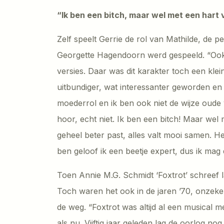
“Ik ben een bitch, maar wel met een hart
Zelf speelt Gerrie de rol van Mathilde, de p
Georgette Hagendoorn werd gespeeld. “Ook 
versies. Daar was dit karakter toch een klei
uitbundiger, wat interessanter geworden en d
moederrol en ik ben ook niet de wijze oude 
hoor, echt niet. Ik ben een bitch! Maar wel 
geheel beter past, alles valt mooi samen. He
ben geloof ik een beetje expert, dus ik mag 
Toen Annie M.G. Schmidt ‘Foxtrot’ schreef 
Toch waren het ook in de jaren ’70, onzekere t
de weg. “Foxtrot was altijd al een musical 
als nu. Vijftig jaar geleden lag de oorlog n