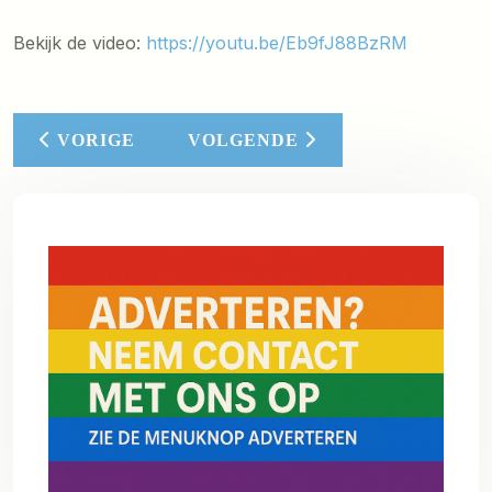
Bekijk de video:
https://youtu.be/Eb9fJ88BzRM
VORIG ARTIKEL: LEVENSVERHALEN MARJA RU
VOLGENDE ARTIKEL: TIM KÜS
VORIGE
VOLGENDE