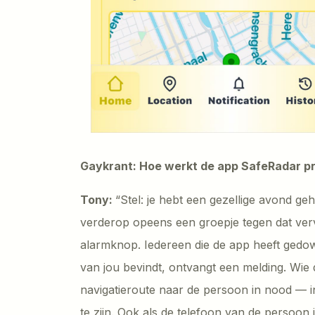
Gaykrant: Hoe werkt de app SafeRadar p
Tony:
“Stel: je hebt een gezellige avond g
verderop opeens een groepje tegen dat verve
alarmknop. Iedereen die de app heeft gedow
van jou bevindt, ontvangt een melding. Wie 
navigatieroute naar de persoon in nood — i
te zijn. Ook als de telefoon van de persoon 