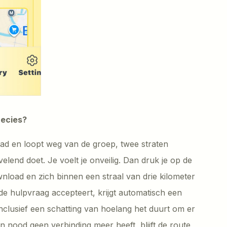
recies?
ehad en loopt weg van de groep, twee straten
lend doet. Je voelt je onveilig. Dan druk je op de
nload en zich binnen een straal van drie kilometer
de hulpvraag accepteert, krijgt automatisch een
nclusief een schatting van hoelang het duurt om er
in nood geen verbinding meer heeft, blijft de route