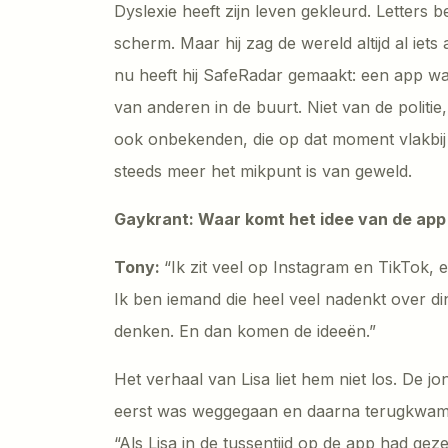
Dyslexie heeft zijn leven gekleurd. Letters
scherm. Maar hij zag de wereld altijd al iet
nu heeft hij SafeRadar gemaakt: een app w
van anderen in de buurt. Niet van de politi
ook onbekenden, die op dat moment vlakbij 
steeds meer het mikpunt is van geweld.
Gaykrant: Waar komt het idee van de ap
Tony:
“Ik zit veel op Instagram en TikTok,
Ik ben iemand die heel veel nadenkt over din
denken. En dan komen de ideeën.”
Het verhaal van Lisa liet hem niet los. De
eerst was weggegaan en daarna terugkwam. 
“Als Lisa in de tussentijd op de app had g