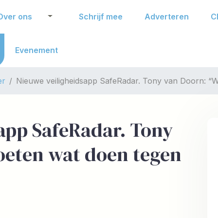
Over ons
Schrijf mee
Adverteren
C
Evenement
er
Nieuwe veiligheidsapp SafeRadar. Tony van Doorn: “W
sapp SafeRadar. Tony
eten wat doen tegen