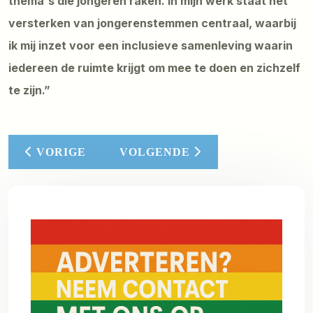
thema's die jongeren raken. In mijn werk staat het
versterken van jongerenstemmen centraal, waarbij
ik mij inzet voor een inclusieve samenleving waarin
iedereen de ruimte krijgt om mee te doen en zichzelf
te zijn.”
VORIG ARTIKEL: NO MASTERS OR KINGS: E
VOLGENDE ARTIKEL: NIJMEGEN
VORIGE
VOLGENDE